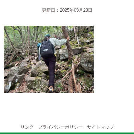
YouTubeチャンネル
更新日：2025年09月23日
留学の申し込み
通年コース
週末コース
短期コース
留学コースのご案内
通年コース
週末コース
リンク
プライバシーポリシー
サイトマップ
短期コース