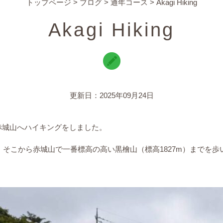
トップページ
>
ブログ
>
通年コース
>
Akagi Hiking
Akagi Hiking
更新日：2025年09月24日
赤城山へハイキングをしました。
ｍ。そこから赤城山で一番標高の高い黒檜山（標高1827m）までを