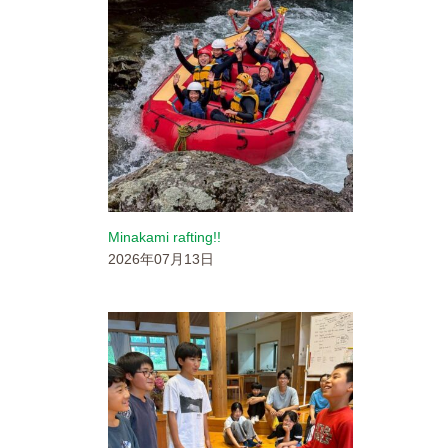
参加者の声
ブログ
通年コース
週末コース
Minakami rafting!!
短期コース
2026年07月13日
RECRUIT
新卒採用
International Staff