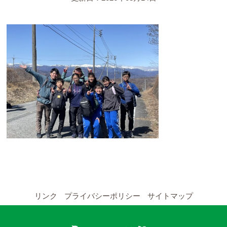
YouTubeチャンネル
留学の申し込み
通年コース
週末コース
短期コース
留学コースのご案内
通年コース
週末コース
リンク
プライバシーポリシー
サイトマップ
短期コース