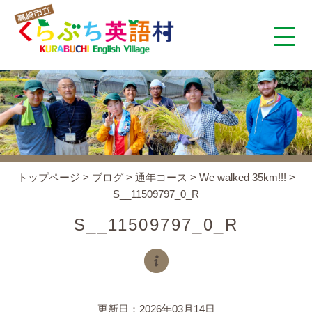
くらぶち英語村とは
コンセプト
施設案内
トップページ
>
ブログ
>
通年コース
>
We walked 35km!!!
>
S__11509797_0_R
アクセス
S__11509797_0_R
スタッフ紹介
くらぶちタイムズ
更新日：2026年03月14日