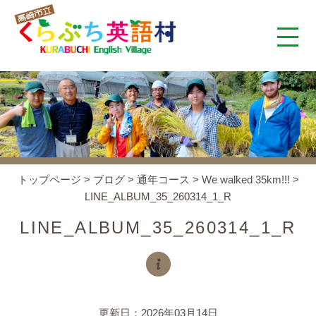
くらぶち英語村とは
コンセプト
施設案内
トップページ
>
ブログ
>
通年コース
>
We walked 35km!!!
>
LINE_ALBUM_35_260314_1_R
アクセス
LINE_ALBUM_35_260314_1_R
スタッフ紹介
くらぶちタイムズ
更新日：2026年03月14日