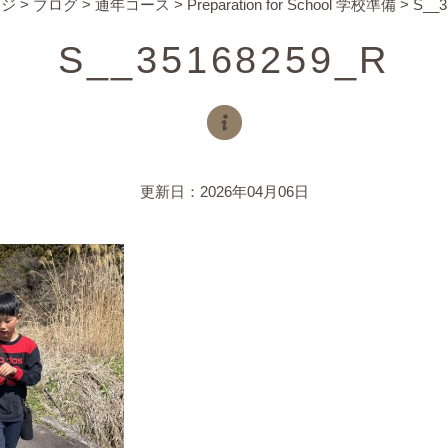
ージ
>
ブログ
>
通年コース
>
Preparation for School 学校準備
>
S__3
S__35168259_R
更新日：2026年04月06日