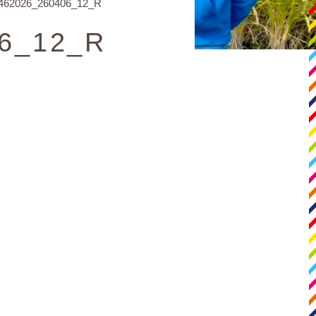
62026_260406_12_R
6_12_R