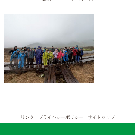
YouTubeチャンネル
留学の申し込み
通年コース
週末コース
短期コース
留学コースのご案内
通年コース
週末コース
リンク
プライバシーポリシー
サイトマップ
短期コース