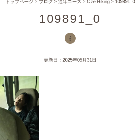
トップページ
>
ブログ
>
通年コース
>
Oze Hiking
>
109891_0
109891_0
更新日：2025年05月31日