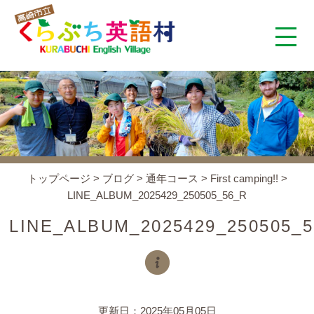
くらぶち英語村とは
コンセプト
施設案内
トップページ
>
ブログ
>
通年コース
>
First camping!!
>
LINE_ALBUM_2025429_250505_56_R
アクセス
LINE_ALBUM_2025429_250505_
スタッフ紹介
くらぶちタイムズ
更新日：2025年05月05日