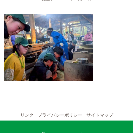
YouTubeチャンネル
留学の申し込み
通年コース
週末コース
短期コース
留学コースのご案内
通年コース
週末コース
リンク
プライバシーポリシー
サイトマップ
短期コース