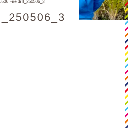
6 Fire drill_250506_3
l_250506_3