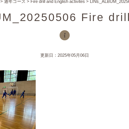
>
通年コース
>
Fire drill and English activites
>
LINE_ALBUM_2025050
M_20250506 Fire dril
更新日：2025年05月06日