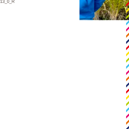
213_0_R