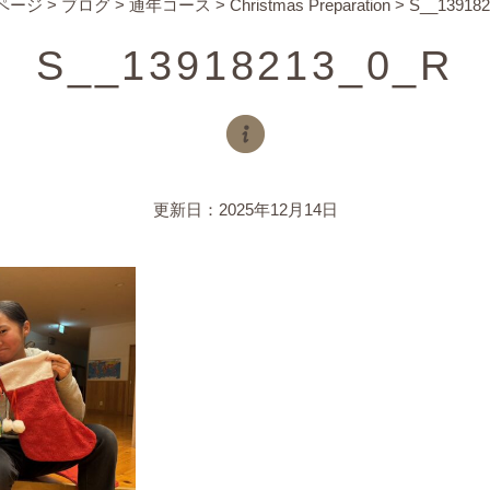
ページ
>
ブログ
>
通年コース
>
Christmas Preparation
>
S__13918
S__13918213_0_R
更新日：2025年12月14日