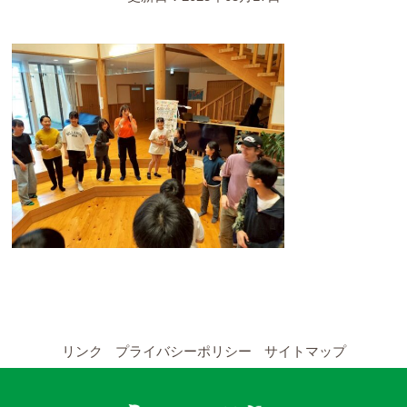
YouTubeチャンネル
留学の申し込み
通年コース
週末コース
短期コース
留学コースのご案内
通年コース
週末コース
リンク
プライバシーポリシー
サイトマップ
短期コース