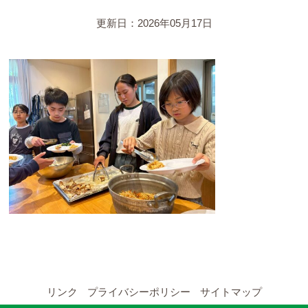
YouTubeチャンネル
更新日：2026年05月17日
留学の申し込み
通年コース
週末コース
短期コース
留学コースのご案内
通年コース
週末コース
リンク
プライバシーポリシー
サイトマップ
短期コース