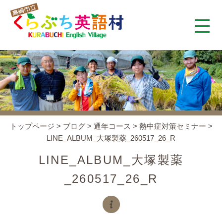
くらぶち英語村とは
コンセプト
施設案内
トップページ
>
ブログ
>
通年コース
>
熱中症対策セミナー
>
LINE_ALBUM_大塚製薬_260517_26_R
アクセス
LINE_ALBUM_大塚製薬
スタッフ紹介
_260517_26_R
くらぶちタイムズ