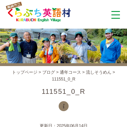
くらぶち英語村とは
コンセプト
施設案内
トップページ
>
ブログ
>
通年コース
>
流しそうめん
>
111551_0_R
アクセス
111551_0_R
スタッフ紹介
くらぶちタイムズ
更新日：2025年06月14日