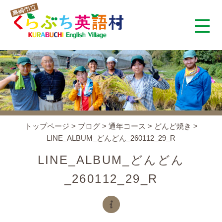
くらぶち英語村とは
コンセプト
施設案内
トップページ
>
ブログ
>
通年コース
>
どんど焼き
>
LINE_ALBUM_どんどん_260112_29_R
アクセス
LINE_ALBUM_どんどん
スタッフ紹介
_260112_29_R
くらぶちタイムズ