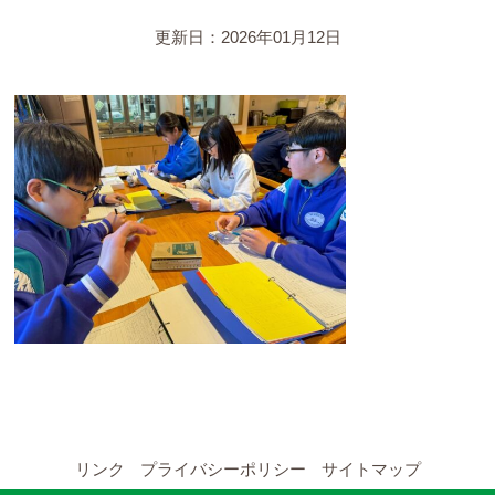
YouTubeチャンネル
更新日：2026年01月12日
留学の申し込み
通年コース
週末コース
短期コース
留学コースのご案内
通年コース
週末コース
リンク
プライバシーポリシー
サイトマップ
短期コース