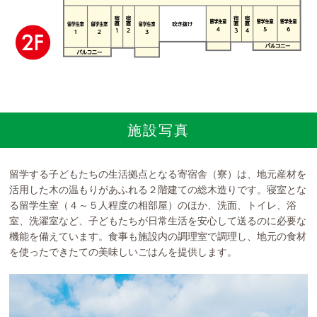
リンク
プライバシーポリシー
サイトマップ
電話をする
施設写真
お問い合わせ
留学する子どもたちの生活拠点となる寄宿舎（寮）は、地元産材を
活用した木の温もりがあふれる２階建ての総木造りです。寝室とな
アクセス
る留学生室（４～５人程度の相部屋）のほか、洗面、トイレ、浴
室、洗濯室など、子どもたちが日常生活を安心して送るのに必要な
機能を備えています。食事も施設内の調理室で調理し、地元の食材
を使ったできたての美味しいごはんを提供します。