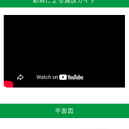
動画による施設ガイド
YouTubeチャンネル
留学の申し込み
通年コース
週末コース
短期コース
留学コースのご案内
通年コース
週末コース
平面図
短期コース