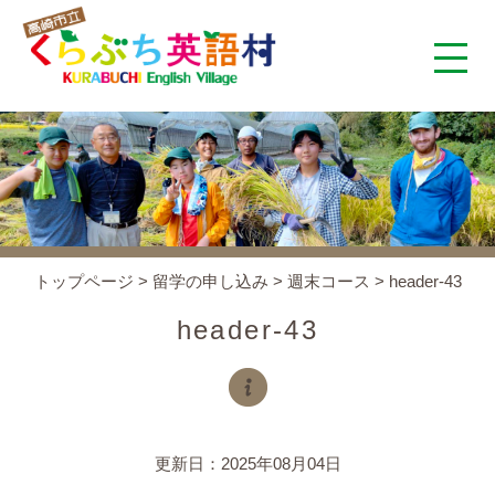
くらぶち英語村とは
コンセプト
施設案内
トップページ
>
留学の申し込み
>
週末コース
>
header-43
アクセス
header-43
スタッフ紹介
くらぶちタイムズ
更新日：2025年08月04日