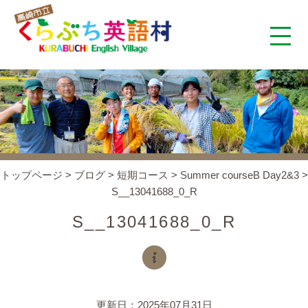
くらぶち英語村とは
コンセプト
施設案内
トップページ
>
ブログ
>
短期コース
>
Summer courseB Day2&3
>
S__13041688_0_R
アクセス
S__13041688_0_R
スタッフ紹介
くらぶちタイムズ
更新日：2025年07月31日