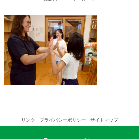
YouTubeチャンネル
留学の申し込み
通年コース
週末コース
短期コース
留学コースのご案内
通年コース
週末コース
リンク
プライバシーポリシー
サイトマップ
短期コース