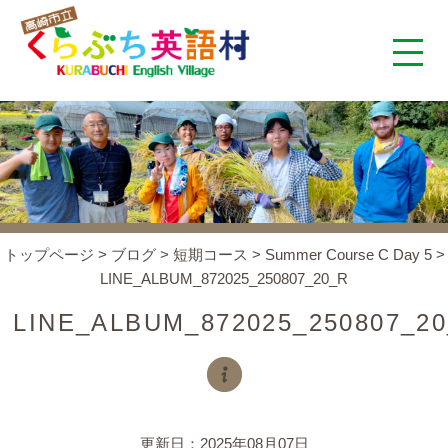
くらぶち英語村とは
コンセプト
施設案内
トップページ
>
ブログ
>
短期コース
>
Summer Course C Day 5
>
LINE_ALBUM_872025_250807_20_R
アクセス
LINE_ALBUM_872025_250807_2
スタッフ紹介
くらぶちタイムズ
更新日：2025年08月07日