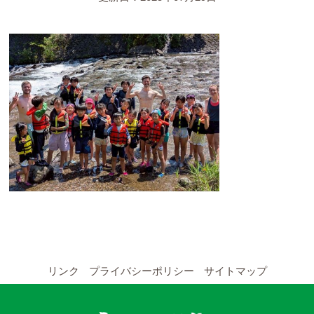
YouTubeチャンネル
留学の申し込み
通年コース
週末コース
短期コース
留学コースのご案内
通年コース
週末コース
リンク
プライバシーポリシー
サイトマップ
短期コース