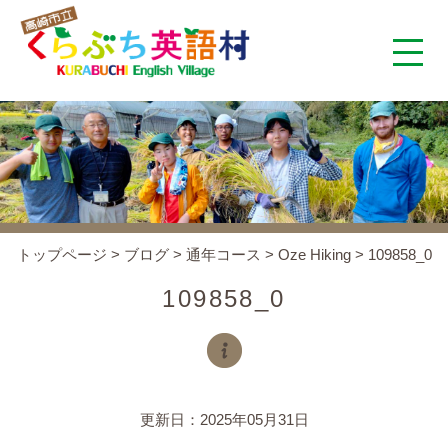
くらぶち英語村とは
コンセプト
施設案内
トップページ
>
ブログ
>
通年コース
>
Oze Hiking
>
109858_0
アクセス
109858_0
スタッフ紹介
くらぶちタイムズ
更新日：2025年05月31日