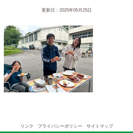
YouTubeチャンネル
更新日：2025年05月25日
留学の申し込み
通年コース
週末コース
短期コース
留学コースのご案内
通年コース
週末コース
リンク
プライバシーポリシー
サイトマップ
短期コース