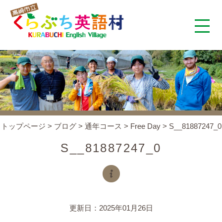
くらぶち英語村とは
コンセプト
施設案内
トップページ
>
ブログ
>
通年コース
>
Free Day
>
S__81887247_0
アクセス
S__81887247_0
スタッフ紹介
くらぶちタイムズ
更新日：2025年01月26日