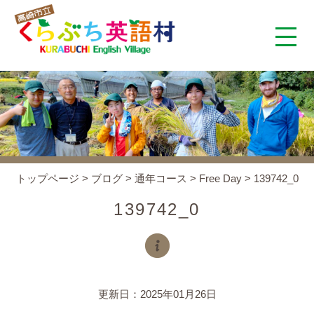
くらぶち英語村とは
コンセプト
施設案内
トップページ
>
ブログ
>
通年コース
>
Free Day
>
139742_0
アクセス
139742_0
スタッフ紹介
くらぶちタイムズ
更新日：2025年01月26日