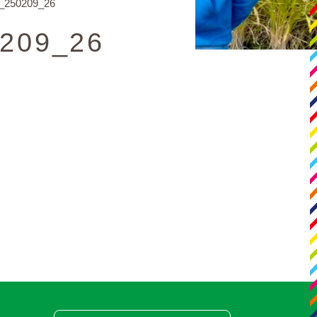
_250209_26
209_26