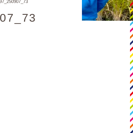
97_250907_73
07_73