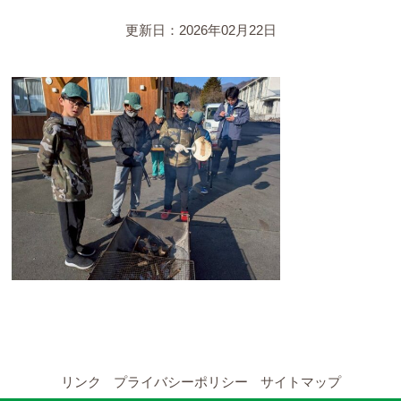
YouTubeチャンネル
更新日：2026年02月22日
留学の申し込み
通年コース
週末コース
短期コース
留学コースのご案内
通年コース
週末コース
リンク
プライバシーポリシー
サイトマップ
短期コース