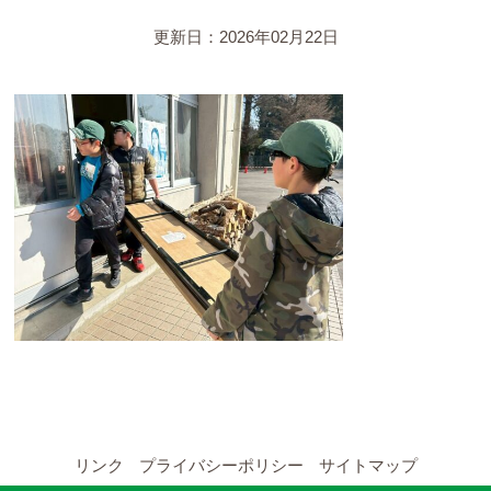
YouTubeチャンネル
更新日：2026年02月22日
留学の申し込み
通年コース
週末コース
短期コース
留学コースのご案内
通年コース
週末コース
リンク
プライバシーポリシー
サイトマップ
短期コース