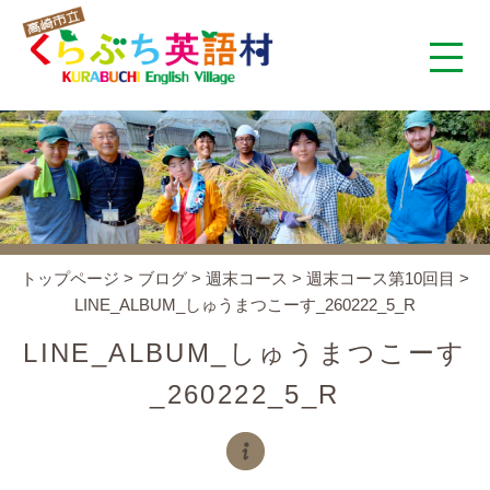
くらぶち英語村とは
コンセプト
施設案内
トップページ
>
ブログ
>
週末コース
>
週末コース第10回目
>
LINE_ALBUM_しゅうまつこーす_260222_5_R
アクセス
LINE_ALBUM_しゅうまつこーす
スタッフ紹介
_260222_5_R
くらぶちタイムズ