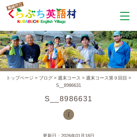
くらぶち英語村とは
コンセプト
施設案内
トップページ
>
ブログ
>
週末コース
>
週末コース第９回目
>
S__8986631
アクセス
S__8986631
スタッフ紹介
くらぶちタイムズ
更新日：2026年01月18日