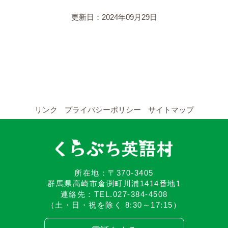
YouTubeチャンネル
更新日：2024年09月29日
留学の申し込み
通年コース
週末コース
リンク
プライバシーポリシー
サイトマップ
短期コース
留学コースのご案内
通年コース
所在地：〒370-3405
群馬県高崎市倉渕町川浦1414番地1
週末コース
連絡先：TEL.027-384-4508
（土・日・祝を除く 8:30～17:15）
短期コース