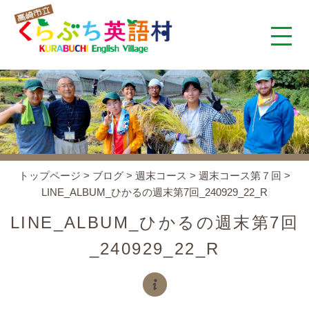
くらぶち英語村とは
コンセプト
施設案内
トップページ
>
ブログ
>
週末コース
>
週末コース第７回
>
LINE_ALBUM_ひかるの週末第7回_240929_22_R
アクセス
LINE_ALBUM_ひかるの週末第7回
スタッフ紹介
_240929_22_R
くらぶちタイムズ