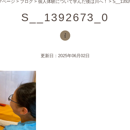
プページ
>
ブログ
>
個人体験について学んだ後は川へ！
>
S__1392
S__1392673_0
更新日：2025年06月02日