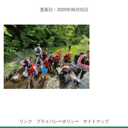
YouTubeチャンネル
更新日：2025年06月01日
留学の申し込み
通年コース
週末コース
短期コース
留学コースのご案内
通年コース
週末コース
リンク
プライバシーポリシー
サイトマップ
短期コース