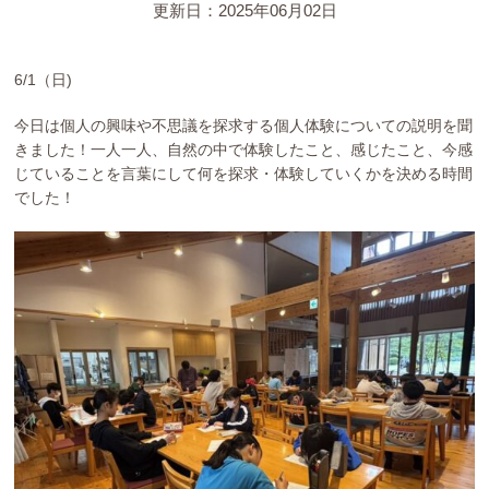
YouTubeチャンネル
更新日：2025年06月02日
留学の申し込み
6/1（日)
通年コース
今日は個人の興味や不思議を探求する個人体験についての説明を聞
きました！一人一人、自然の中で体験したこと、感じたこと、今感
じていることを言葉にして何を探求・体験していくかを決める時間
週末コース
でした！
短期コース
留学コースのご案内
通年コース
週末コース
短期コース