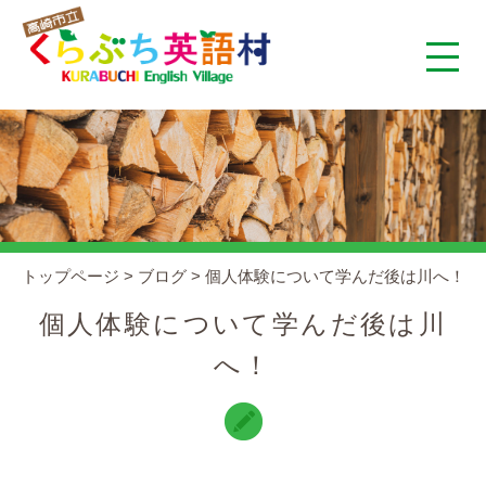
くらぶち英語村とは
コンセプト
施設案内
トップページ
>
ブログ
>
個人体験について学んだ後は川へ！
アクセス
個人体験について学んだ後は川
へ！
スタッフ紹介
くらぶちタイムズ