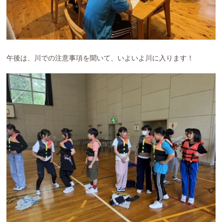
参加者の声
ブログ
午後は、川での注意事項を聞いて、いよいよ川に入ります！
通年コース
週末コース
短期コース
RECRUIT
新卒採用
International Staff